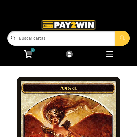
Cart
Account
Menu
Login
COMPRAMOS TUS CARTAS!
0
RECIEN LLEGADOS
Open subm
2
Magic: The Gathering
Open subm
2
Pokémon
Open subm
2
One Piece
Juegos de Mesa
Accesorios