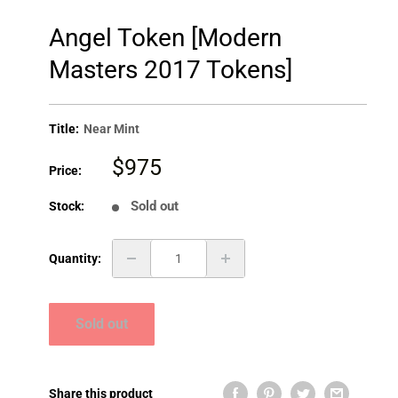
Angel Token [Modern
Masters 2017 Tokens]
Title:
Near Mint
Sale
$975
Price:
price
Sold out
Stock:
Quantity:
Sold out
Share this product