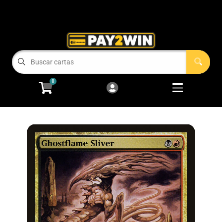
Cart
Account
Menu
Login
COMPRAMOS TUS CARTAS!
0
RECIEN LLEGADOS
Open subm
2
Magic: The Gathering
Open subm
2
Pokémon
Open subm
2
One Piece
Juegos de Mesa
Accesorios