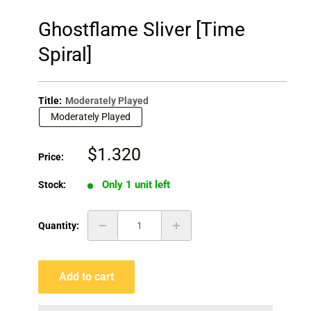
Ghostflame Sliver [Time
Spiral]
Title:
Moderately Played
Moderately Played
Sale
$1.320
Price:
price
Only 1 unit left
Stock:
Quantity:
Add to cart