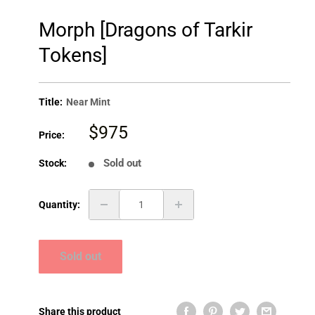
Morph [Dragons of Tarkir
Tokens]
Title:
Near Mint
Sale
$975
Price:
price
Sold out
Stock:
Quantity:
Sold out
Share this product