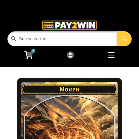
Cart
Account
Menu
Login
COMPRAMOS TUS CARTAS!
0
RECIEN LLEGADOS
Open subm
2
Magic: The Gathering
Open subm
2
Pokémon
Open subm
2
One Piece
Juegos de Mesa
Accesorios