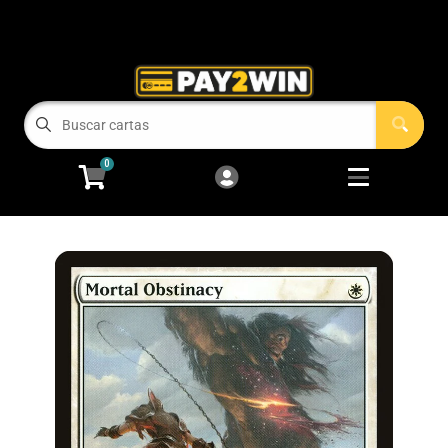
Cart
Account
Menu
Login
COMPRAMOS TUS CARTAS!
0
RECIEN LLEGADOS
Open subm
2
Magic: The Gathering
Open subm
2
Pokémon
Open subm
2
One Piece
Juegos de Mesa
Accesorios