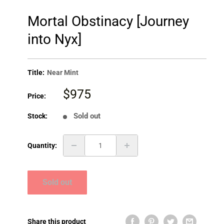
Mortal Obstinacy [Journey
into Nyx]
Title:
Near Mint
Sale
$975
Price:
price
Sold out
Stock:
Quantity:
Sold out
Share this product