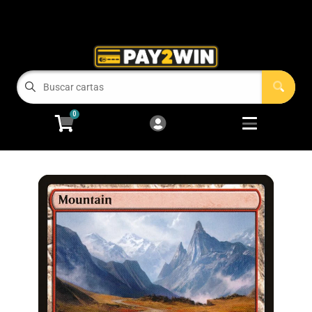
Cart
Account
Menu
Login
COMPRAMOS TUS CARTAS!
0
RECIEN LLEGADOS
Open subm
2
Magic: The Gathering
Open subm
2
Pokémon
Open subm
2
One Piece
Juegos de Mesa
Accesorios