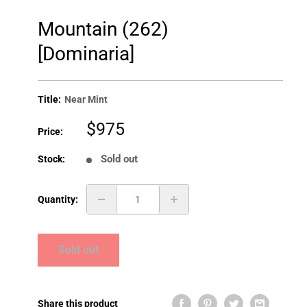
Mountain (262)
[Dominaria]
Title:
Near Mint
Sale
$975
Price:
price
Sold out
Stock:
Quantity:
Sold out
Share this product