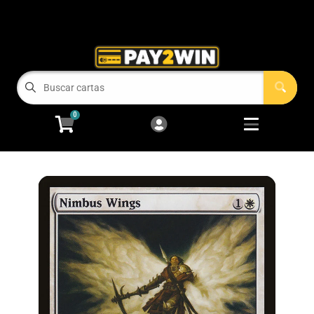
Cart
Account
Menu
Login
COMPRAMOS TUS CARTAS!
0
RECIEN LLEGADOS
Open subm
2
Magic: The Gathering
Open subm
2
Pokémon
Open subm
2
One Piece
Juegos de Mesa
Accesorios