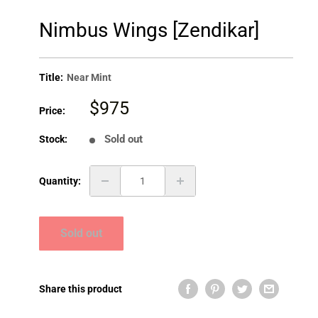
Nimbus Wings [Zendikar]
Title:
Near Mint
Sale
$975
Price:
price
Sold out
Stock:
Quantity:
Sold out
Share this product