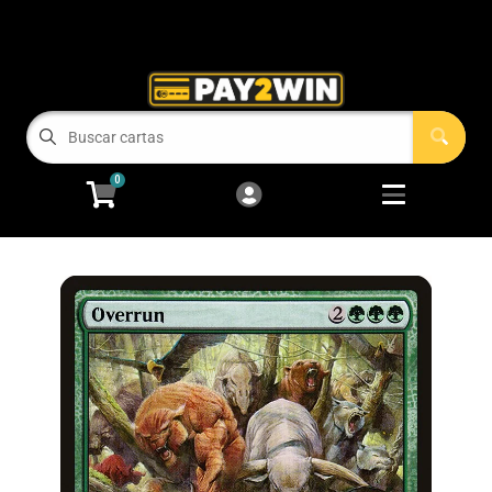
Cart
Account
Menu
Login
COMPRAMOS TUS CARTAS!
0
RECIEN LLEGADOS
Open subm
2
Magic: The Gathering
Open subm
2
Pokémon
Open subm
2
One Piece
Juegos de Mesa
Accesorios