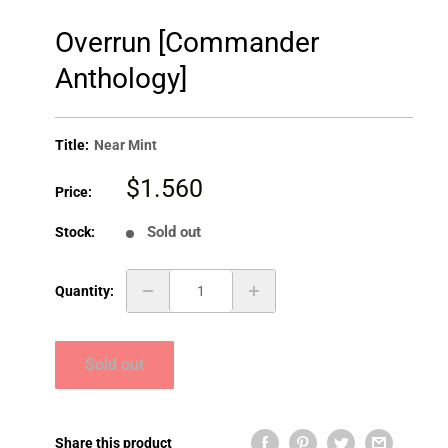
Overrun [Commander
Anthology]
Title:
Near Mint
Sale
$1.560
Price:
price
Sold out
Stock:
Quantity:
Sold out
Share this product