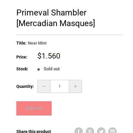
Primeval Shambler
[Mercadian Masques]
Title:
Near Mint
Sale
$1.560
Price:
price
Sold out
Stock:
Quantity:
Sold out
Share this product