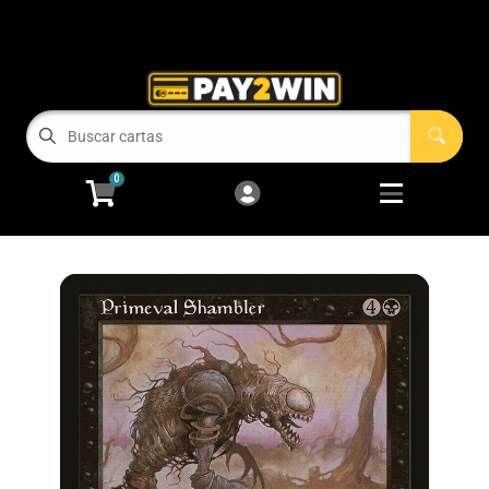
Cart
Account
Menu
Login
COMPRAMOS TUS CARTAS!
0
RECIEN LLEGADOS
Open subm
2
Magic: The Gathering
Open subm
2
Pokémon
Open subm
2
One Piece
Juegos de Mesa
Accesorios