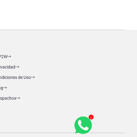
P2W
rivacidad
ndiciones de Uso
ng
Despachos
1