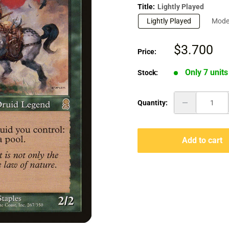
Title:
Lightly Played
Lightly Played
Moder
Sale
$3.700
Price:
price
Only 7 units
Stock:
Quantity:
Add to cart