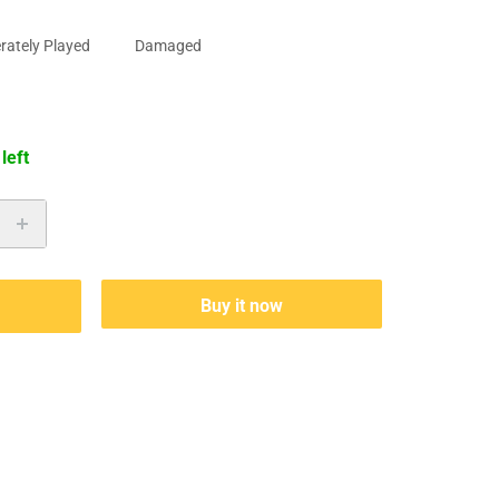
ately Played
Damaged
 left
Buy it now