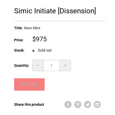
Simic Initiate [Dissension]
Title:
Near Mint
Sale
$975
Price:
price
Sold out
Stock:
Quantity:
Sold out
Share this product