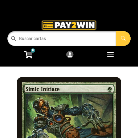
Cart
Account
Menu
Login
COMPRAMOS TUS CARTAS!
0
RECIEN LLEGADOS
Open subm
2
Magic: The Gathering
Open subm
2
Pokémon
Open subm
2
One Piece
Juegos de Mesa
Accesorios