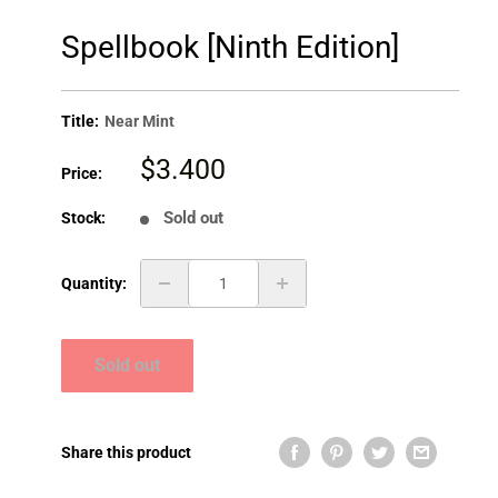
Spellbook [Ninth Edition]
Title:
Near Mint
Sale
$3.400
Price:
price
Sold out
Stock:
Quantity:
Sold out
Share this product