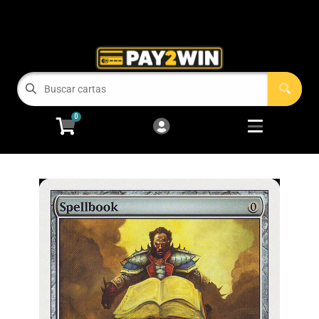
Cart
Account
Menu
Login
COMPRAMOS TUS CARTAS!
0
RECIEN LLEGADOS
Open subm
2
Magic: The Gathering
Open subm
2
Pokémon
Open subm
2
One Piece
Juegos de Mesa
Accesorios