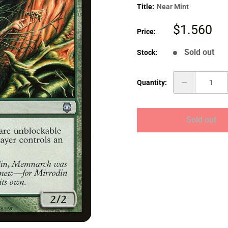
Title:
Near Mint
Sale
$1.560
Price:
price
Sold out
Stock:
Quantity:
Sold out