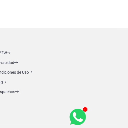
P2W
rivacidad
ndiciones de Uso
ng
Despachos
1